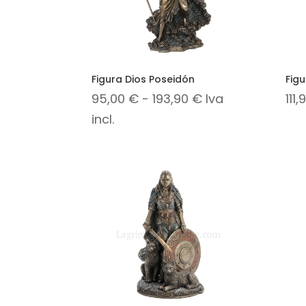
Figura Dios Poseidón
Fig
Rango
95,00
€
-
193,90
€
Iva
111
de
incl.
precios:
desde
95,00 €
hasta
193,90 €