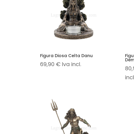
Figura Diosa Celta Danu
Fig
Dem
69,90
€
Iva incl.
80
incl