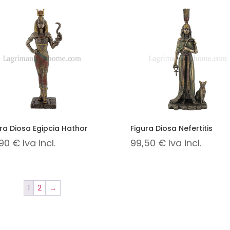
ra Diosa Egipcia Hathor
Figura Diosa Nefertitis
,90
€
Iva incl.
99,50
€
Iva incl.
1
2
→