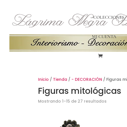
-COLECCIONES
MI CUENTA
Inicio
/
Tienda
/
- DECORACIÓN
/ Figuras m
Figuras mitológicas
Ordenad
Mostrando 1–15 de 27 resultados
por
los
últimos