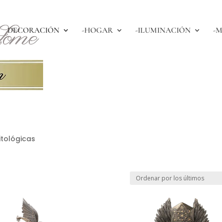
DECORACIÓN
-HOGAR
-ILUMINACIÓN
-M
itológicas
o