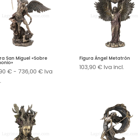
ura San Miguel «Sobre
Figura Ángel Metatrón
onio»
103,90
€
Iva incl.
Rango
,90
€
-
736,00
€
Iva
de
.
precios:
desde
80,90 €
hasta
736,00 €