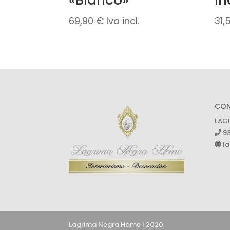
«Blanco»
In
69,90
€
Iva incl.
31,
CO
LAG
93
la
Lagrima Negra Home | 2020