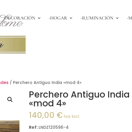
DECORACIÓN
-HOGAR
-ILUMINACIÓN
-M
ades
/ Perchero Antiguo India «mod 4»
Perchero Antiguo India
«mod 4»
140,00
€
Iva incl.
Ref:
LNDZ120596-4