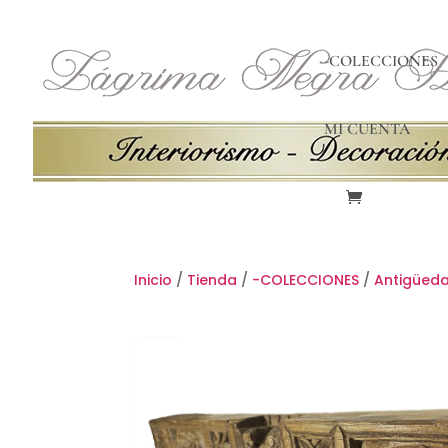
-COLECCIONES
MI CUENTA
Inicio
/
Tienda
/
-COLECCIONES
/
Antigüed