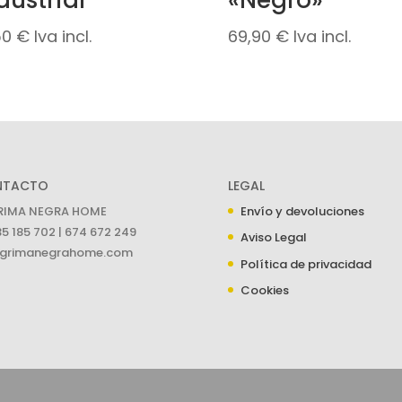
dustrial
«Negro»
50
€
Iva incl.
69,90
€
Iva incl.
NTACTO
LEGAL
RIMA NEGRA HOME
Envío y devoluciones
5 185 702 | 674 672 249
Aviso Legal
grimanegrahome.com
Política de privacidad
Cookies