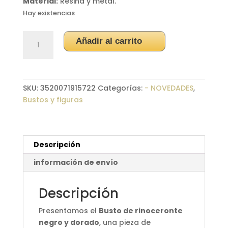
Material:
Resina y metal.
Hay existencias
Busto
Añadir al carrito
de
rinoceronte
negro
y
SKU:
3520071915722
Categorías:
- NOVEDADES
,
dorado
Bustos y figuras
cantidad
Descripción
información de envío
Descripción
Presentamos el
Busto de rinoceronte
negro y dorado
, una pieza de