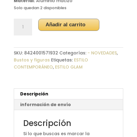
Material:
Aluminio macizo
Solo quedan 2 disponibles
Escultura
Añadir al carrito
aluminio
hoja
otoñal
cantidad
SKU:
8424001571932
Categorías:
- NOVEDADES
,
Bustos y figuras
Etiquetas:
ESTILO
CONTEMPORÁNEO
,
ESTILO GLAM
Descripción
información de envío
Descripción
Si lo que buscas es marcar la