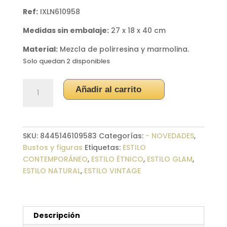
Ref:
IXLN610958
Medidas sin embalaje:
27 x 18 x 40 cm
Material:
Mezcla de polirresina y marmolina.
Solo quedan 2 disponibles
Escultura
Añadir al carrito
caballo
blanco
cantidad
SKU:
8445146109583
Categorías:
- NOVEDADES
,
Bustos y figuras
Etiquetas:
ESTILO
CONTEMPORÁNEO
,
ESTILO ÉTNICO
,
ESTILO GLAM
,
ESTILO NATURAL
,
ESTILO VINTAGE
Descripción