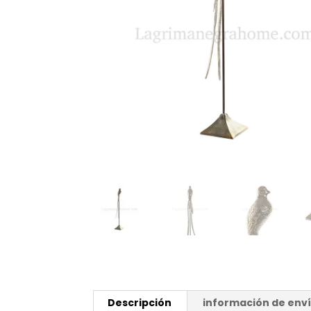
Descripción
información de env