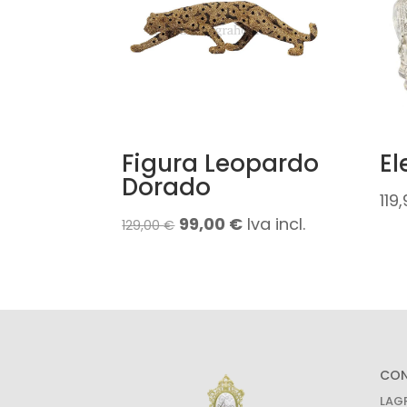
Figura Leopardo
El
Dorado
119
El
El
99,00
€
Iva incl.
129,00
€
precio
precio
original
actual
era:
es:
129,00 €.
99,00 €.
CO
LAG