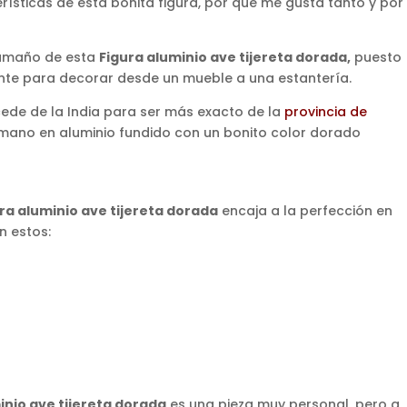
rísticas de esta bonita figura, por qué me gusta tanto y por
 tamaño de esta
Figura aluminio ave tijereta dorada
,
puesto
ente para decorar desde un mueble a una estantería.
cede de la India para ser más exacto de la
provincia de
 mano en aluminio fundido con un bonito color dorado
ra aluminio ave tijereta dorada
encaja a la perfección en
n estos:
inio ave tijereta dorada
es una pieza muy personal, pero a