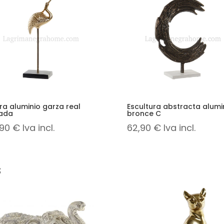
ra aluminio garza real
Escultura abstracta alumi
ada
bronce C
,90
€
Iva incl.
62,90
€
Iva incl.
s