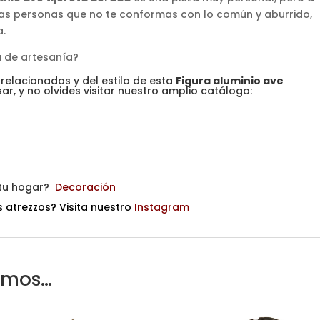
 esas personas que no te conformas con lo común y aburrido,
a.
a de artesanía?
 relacionados y del estilo de esta
Figura aluminio ave
ar, y no olvides visitar nuestro amplio catálogo:
 tu hogar?
Decoración
s atrezzos? Visita nuestro
Instagram
amos…