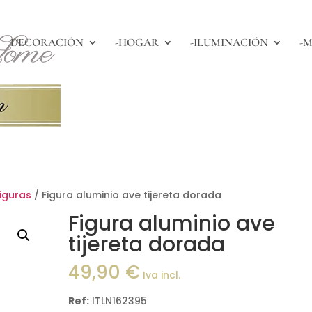
DECORACIÓN
-HOGAR
-ILUMINACIÓN
-M
figuras
/ Figura aluminio ave tijereta dorada
Figura aluminio ave
tijereta dorada
49,90
€
Iva incl.
Ref:
ITLN162395