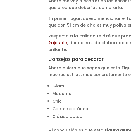
Ahora me voy a centrar en las caracte
qué creo que deberías comprarla.
En primer lugar, quiero mencionar el
que con 51 cm de alto es muy polival
Respecto a la calidad te diré que pro
Rajastán
, donde ha sido elaborada a
brillante.
Consejos para decorar
Ahora quiero que sepas que esta
Figu
muchos estilos, más concretamente e
Glam
Moderno
Chic
Contemporáneo
Clásico actual
Mi conclusión es que esta
Figura alum