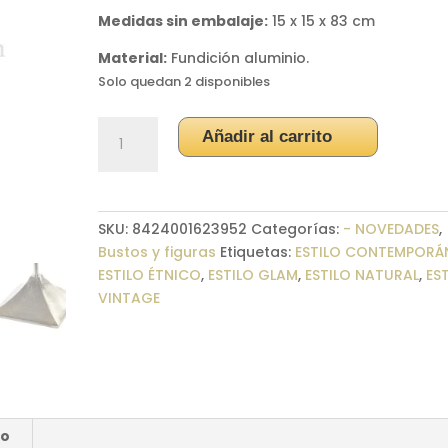
Medidas sin embalaje:
15 x 15 x 83 cm
Material:
Fundición aluminio.
Solo quedan 2 disponibles
Figura
Añadir al carrito
aluminio
ave
tijereta
dorada
SKU:
8424001623952
Categorías:
- NOVEDADES
,
cantidad
Bustos y figuras
Etiquetas:
ESTILO CONTEMPORÁ
ESTILO ÉTNICO
,
ESTILO GLAM
,
ESTILO NATURAL
,
ES
VINTAGE
ío