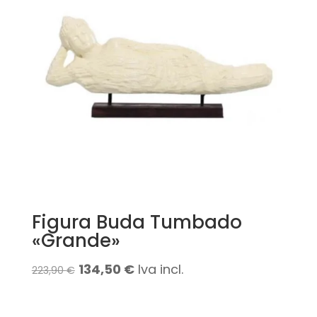
Figura Buda Tumbado
«Grande»
El
El
134,50
€
Iva incl.
223,90
€
precio
precio
original
actual