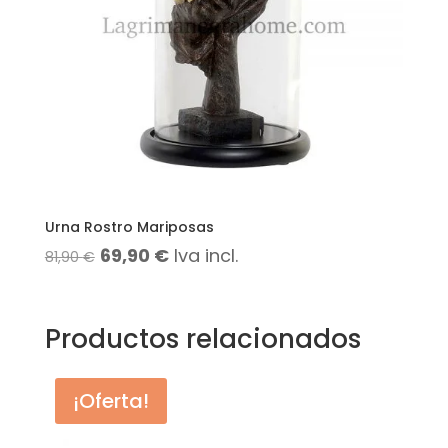
Urna Rostro Mariposas
El
El
69,90
€
Iva incl.
81,90
€
precio
precio
original
actual
Productos relacionados
era:
es:
81,90 €.
69,90 €.
¡Oferta!