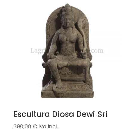
era:
es:
223,90 €.
134,50 €.
Escultura Diosa Dewi Sri
390,00
€
Iva incl.