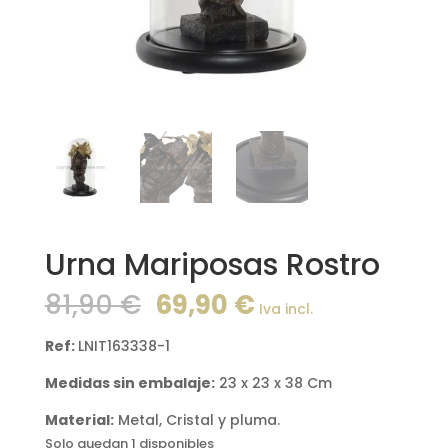
Urna Mariposas Rostro
El
El
81,90
€
69,90
€
Iva incl.
precio
precio
original
actual
Ref:
LNIT163338-1
era:
es:
Medidas sin embalaje:
23 x 23 x 38 Cm
81,90 €.
69,90 €.
Material:
Metal, Cristal y pluma.
Solo quedan 1 disponibles