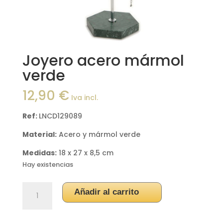
Joyero acero mármol
verde
12,90
€
Iva incl.
Ref:
LNCD129089
Material:
Acero y mármol verde
Medidas:
18 x 27 x 8,5 cm
Hay existencias
Joyero
Añadir al carrito
acero
mármol
verde