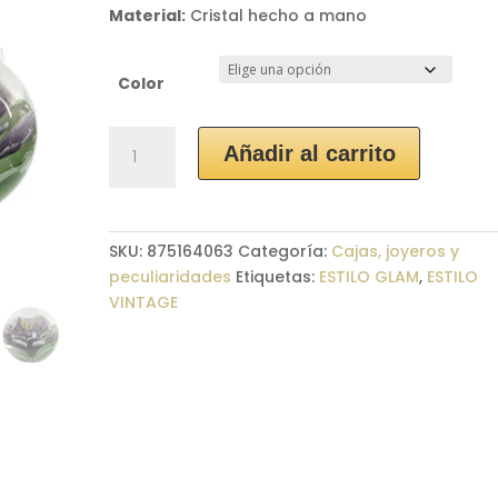
Material:
Cristal hecho a mano
Color
Pisapapeles
Añadir al carrito
Cristal
Flor
cantidad
SKU:
875164063
Categoría:
Cajas, joyeros y
peculiaridades
Etiquetas:
ESTILO GLAM
,
ESTILO
VINTAGE