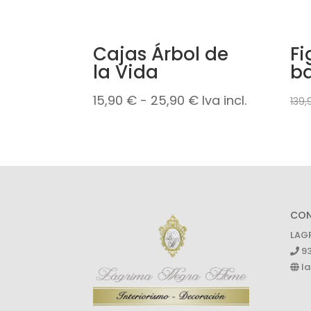
Cajas Árbol de
Fi
la Vida
ba
Rango
15,90
€
-
25,90
€
Iva incl.
139
de
precios:
desde
15,90 €
hasta
CO
25,90 €
LAG
93
la