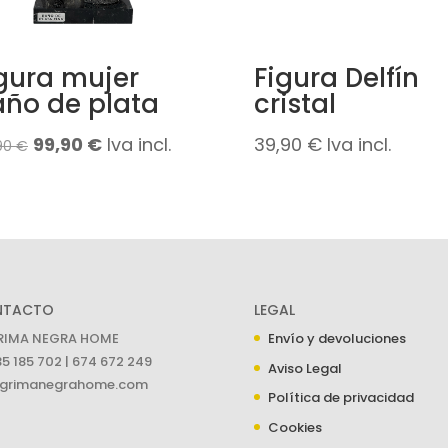
gura mujer
Figura Delfín
ño de plata
cristal
El
El
99,90
€
Iva incl.
39,90
€
Iva incl.
,90
€
precio
precio
original
actual
era:
es:
139,90 €.
99,90 €.
NTACTO
LEGAL
RIMA NEGRA HOME
Envío y devoluciones
5 185 702 | 674 672 249
Aviso Legal
grimanegrahome.com
Política de privacidad
Cookies