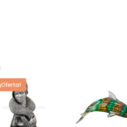
s
¡Oferta!