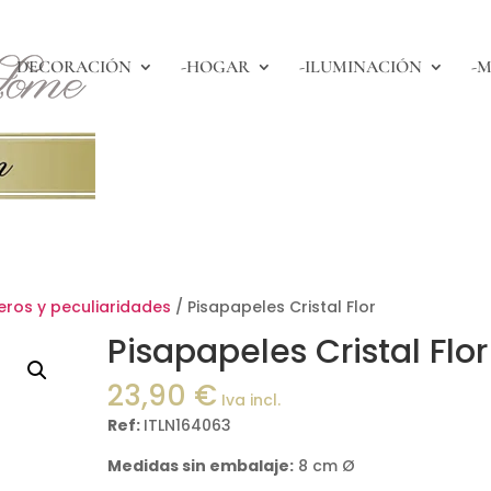
DECORACIÓN
-HOGAR
-ILUMINACIÓN
-M
yeros y peculiaridades
/ Pisapapeles Cristal Flor
Pisapapeles Cristal Flor
23,90
€
Iva incl.
Ref:
ITLN164063
Medidas sin embalaje:
8 cm Ø