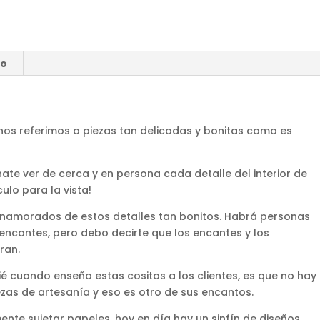
ío
os referimos a piezas tan delicadas y bonitas como es
ínate ver de cerca y en persona cada detalle del interior de
ulo para la vista!
amorados de estos detalles tan bonitos. Habrá personas
ncantes, pero debo decirte que los encantes y los
ran.
é cuando enseño estas cositas a los clientes, es que no hay
ezas de artesanía y eso es otro de sus encantos.
ente sujetar papeles, hoy en día hay un sinfín de diseños