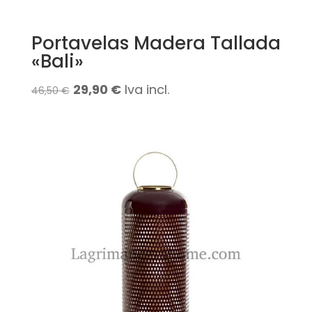
Portavelas Madera Tallada
«Bali»
El
El
29,90
€
Iva incl.
46,50
€
precio
precio
original
actual
era:
es:
46,50 €.
29,90 €.