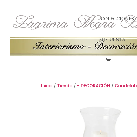
-COLECCIONES
MI CUENTA
Inicio
/
Tienda
/
- DECORACIÓN
/
Candelabr