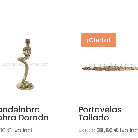
s
¡Oferta!
andelabro
Portavelas
obra Dorada
Tallado
El
El
,00
€
Iva incl.
38,80
€
Iva incl
48,50
€