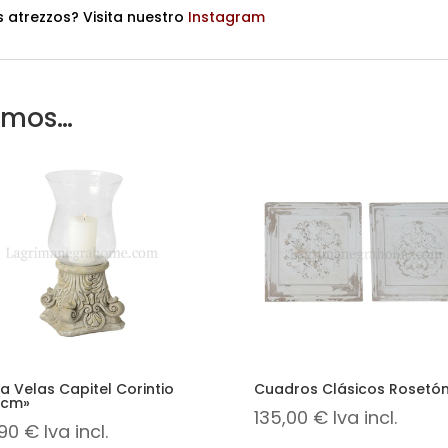
 atrezzos? Visita nuestro
Instagram
amos…
a Velas Capitel Corintio
Cuadros Clásicos Rosetó
 cm»
135,00
€
Iva incl.
,90
€
Iva incl.