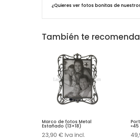
¿Quieres ver fotos bonitas de nuestros
También te recomend
Marco de fotos Metal
Port
Estañado (13×18)
«45
23,90
€
Iva incl.
49