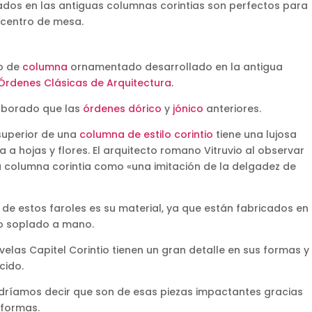
rados en las antiguas columnas corintias son perfectos para
 centro de mesa.
lo de
columna
ornamentado desarrollado en la antigua
Órdenes Clásicas de Arquitectura
.
elaborado que las
órdenes dórico
y
jónico
anteriores.
 superior de una
columna de estilo corintio
tiene una lujosa
a hojas y flores. El arquitecto romano Vitruvio al observar
 la columna corintia como «una imitación de la delgadez de
de estos faroles es su material, ya que están fabricados en
io soplado a mano.
velas Capitel Corintio tienen un gran detalle en sus formas y
cido.
dríamos decir que son de esas piezas impactantes gracias
 formas.