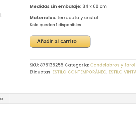
Medidas sin embalaje:
34 x 60 cm
Materiales:
terracota y cristal
Solo quedan 1 disponibles
Porta
Añadir al carrito
Velas
Capitel
Corintio
SKU:
875135255
Categoría:
Candelabros y farol
"60
Etiquetas:
ESTILO CONTEMPORÁNEO
,
ESTILO VINT
cm"
cantidad
ío