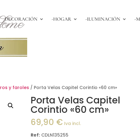
DECORACIÓN
-HOGAR
-ILUMINACIÓN
-M
os y faroles
/ Porta Velas Capitel Corintio «60 cm»
Porta Velas Capitel
Corintio «60 cm»
69,90
€
Iva incl.
Ref:
CDLN135255