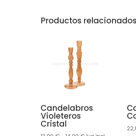
Productos relacionado
Candelabros
C
Violeteros
C
Cristal
22
Rango