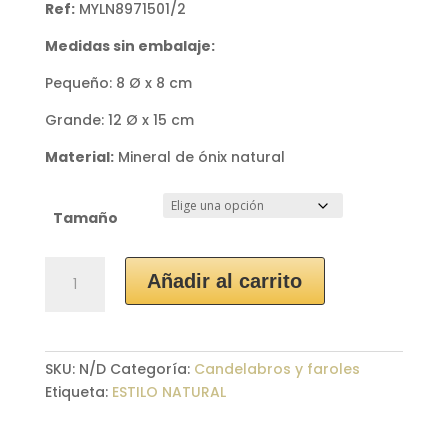
de
Ref:
MYLN8971501/2
precios:
desde
Medidas sin embalaje:
24,90 €
Pequeño: 8 Ø x 8 cm
hasta
52,90 €
Grande: 12 Ø x 15 cm
Material:
Mineral de ónix natural
Tamaño
Porta
Añadir al carrito
Velas
Piedra
Ónix
Miel
SKU:
N/D
Categoría:
Candelabros y faroles
cantidad
Etiqueta:
ESTILO NATURAL