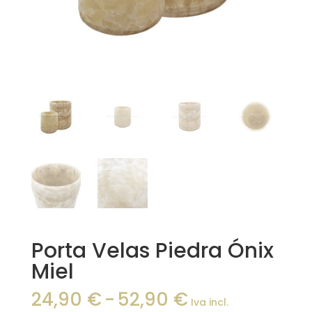
Porta Velas Piedra Ónix
Miel
Rango
24,90
€
-
52,90
€
Iva incl.