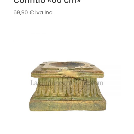
Corintio «60 cm»
69,90
€
Iva incl.