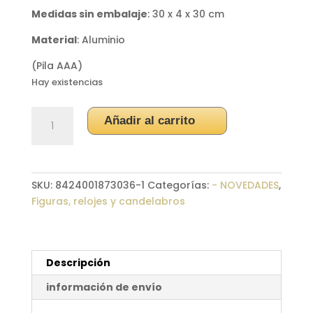
Medidas sin embalaje
: 30 x 4 x 30 cm
Material
: Aluminio
(Pila AAA)
Hay existencias
Reloj
Añadir al carrito
pared
aluminio
cobre
cantidad
SKU:
8424001873036-1
Categorías:
- NOVEDADES
,
Figuras, relojes y candelabros
Descripción
información de envío