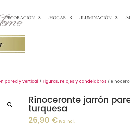
DECORACIÓN
-HOGAR
-ILUMINACIÓN
-M
n pared y vertical
/
Figuras, relojes y candelabros
/ Rinocero
Rinoceronte jarrón par
turquesa
26,90
€
Iva incl.