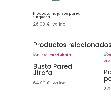
Hipopótamo jarrón pared
turquesa
26,90
€
Iva incl.
Productos relacionado
Busto Pared
Po
Jirafa
pa
64,90
€
Iva incl.
22