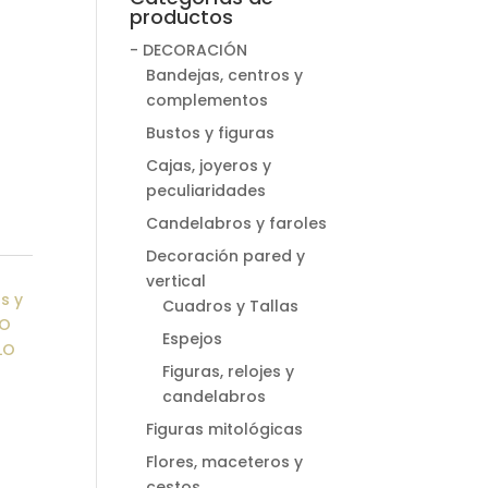
productos
- DECORACIÓN
Bandejas, centros y
complementos
Bustos y figuras
Cajas, joyeros y
peculiaridades
Candelabros y faroles
Decoración pared y
vertical
s y
Cuadros y Tallas
LO
Espejos
LO
Figuras, relojes y
candelabros
Figuras mitológicas
Flores, maceteros y
cestos