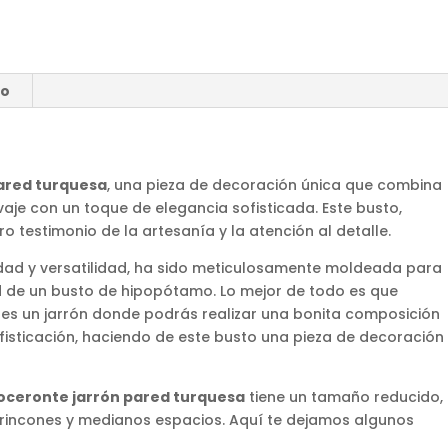
ío
pared turquesa
, una pieza de decoración única que combina
vaje con un toque de elegancia sofisticada. Este busto,
 testimonio de la artesanía y la atención al detalle.
idad y versatilidad, ha sido meticulosamente moldeada para
ad de un busto de hipopótamo. Lo mejor de todo es que
es un jarrón donde podrás realizar una bonita composición
ofisticación, haciendo de este busto una pieza de decoración
oceronte
jarrón pared turquesa
tiene un tamaño reducido,
 rincones y medianos espacios. Aquí te dejamos algunos