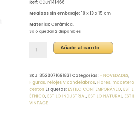
Ref:
CDLN141466
Medidas sin embalaje:
18 x 13 x 15 cm
Material:
Cerámica.
Solo quedan 2 disponibles
Rinoceronte
Añadir al carrito
jarrón
pared
turquesa
cantidad
SKU:
3520071691831
Categorías:
- NOVEDADES
,
Figuras, relojes y candelabros
,
Flores, macetero
cestos
Etiquetas:
ESTILO CONTEMPORÁNEO
,
ESTI
ÉTNICO
,
ESTILO INDUSTRIAL
,
ESTILO NATURAL
,
ESTI
VINTAGE