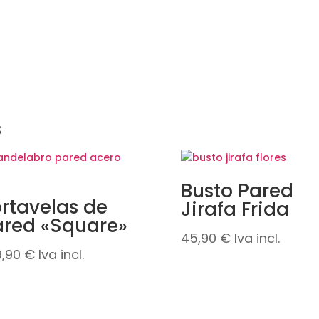
s
Busto Pared
rtavelas de
Jirafa Frida
red «Square»
45,90
€
Iva incl.
9,90
€
Iva incl.