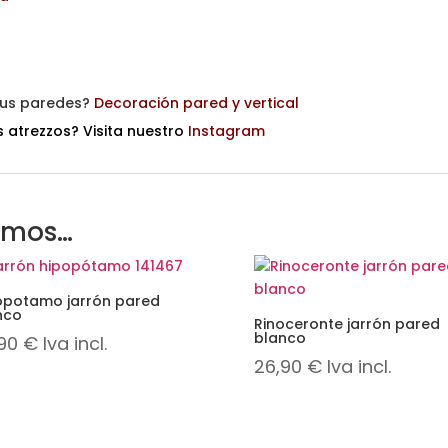
 tus paredes?
Decoración pared y vertical
 atrezzos? Visita nuestro
Instagram
amos…
opotamo jarrón pared
nco
Rinoceronte jarrón pared
blanco
,90
€
Iva incl.
26,90
€
Iva incl.