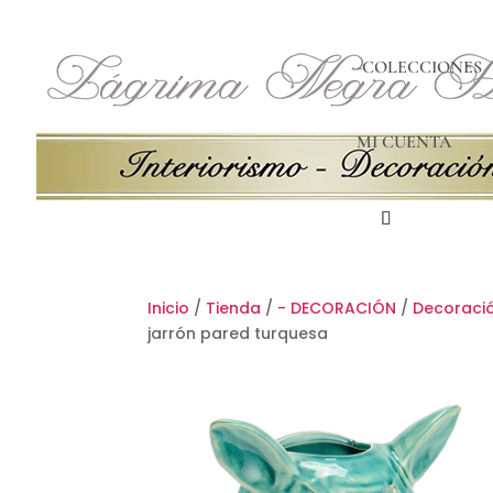
-COLECCIONES
MI CUENTA
Inicio
/
Tienda
/
- DECORACIÓN
/
Decoració
jarrón pared turquesa