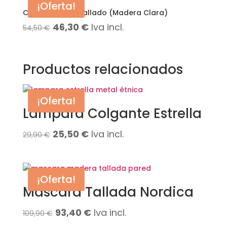
¡Oferta!
Cuenco Étnico Tallado (Madera Clara)
El
El
46,30
€
Iva incl.
54,50
€
precio
precio
original
actual
Productos relacionados
era:
es:
54,50 €.
46,30 €.
¡Oferta!
Lámpara Colgante Estrella
El
El
25,50
€
Iva incl.
29,90
€
precio
precio
original
actual
¡Oferta!
era:
es:
Mascara Tallada Nordica
29,90 €.
25,50 €.
El
El
93,40
€
Iva incl.
109,90
€