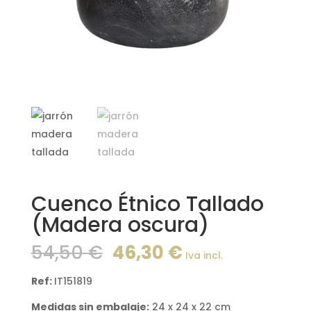
Cuenco Étnico Tallado
(Madera oscura)
El
El
54,50
€
46,30
€
Iva incl.
precio
precio
original
actual
Ref:
IT151819
era:
es:
Medidas sin embalaje:
24 x 24 x 22 cm