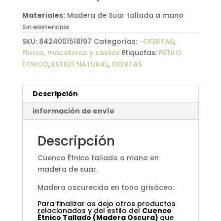
54,50 €.
46,30 €.
Materiales:
Madera de Suar tallada a mano
Sin existencias
SKU:
8424001518197
Categorías:
-OFERTAS
,
Flores, maceteros y cestos
Etiquetas:
ESTILO
ÉTNICO
,
ESTILO NATURAL
,
OFERTAS
Descripción
información de envío
Descripción
Cuenco Étnico tallado a mano en
madera de suar.
Madera oscurecida en tono grisáceo.
Para finalizar os dejo otros productos
relacionados y del estilo del
Cuenco
Étnico Tallado (Madera Oscura)
que