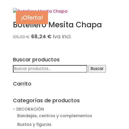
precio
precio
original
actual
¡Oferta!
era:
es:
Botellero Mesita Chapa
109,90 €.
93,40 €.
El
El
68,24
€
Iva incl.
105,00
€
precio
precio
original
actual
Buscar productos
era:
es:
Buscar
Buscar
105,00 €.
68,24 €.
por:
Carrito
Categorías de productos
- DECORACIÓN
Bandejas, centros y complementos
Bustos y figuras