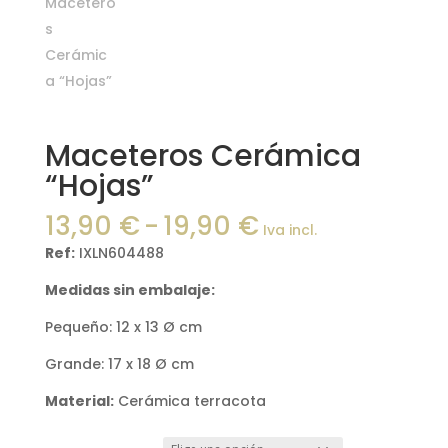
Maceteros Cerámica
“Hojas”
Rango
13,90
€
-
19,90
€
Iva incl.
de
Ref:
IXLN604488
precios:
desde
Medidas sin embalaje:
13,90 €
Pequeño: 12 x 13 Ø cm
hasta
19,90 €
Grande: 17 x 18 Ø cm
Material:
Cerámica terracota