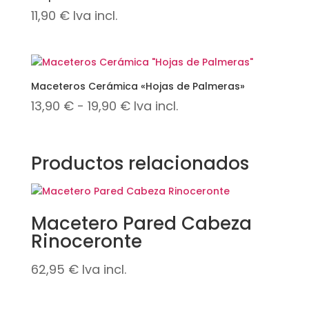
11,90
€
Iva incl.
Maceteros Cerámica «Hojas de Palmeras»
Rango
13,90
€
-
19,90
€
Iva incl.
de
precios:
Productos relacionados
desde
13,90 €
hasta
Macetero Pared Cabeza
19,90 €
Rinoceronte
62,95
€
Iva incl.