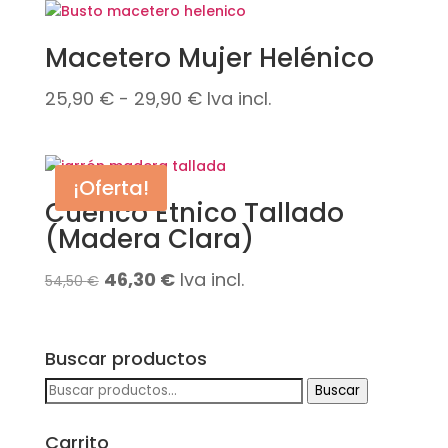
Macetero Mujer Helénico
Rango
25,90
€
-
29,90
€
Iva incl.
de
precios:
¡Oferta!
desde
Cuenco Étnico Tallado
25,90 €
(Madera Clara)
hasta
29,90 €
El
El
46,30
€
Iva incl.
54,50
€
precio
precio
original
actual
Buscar productos
era:
es:
Buscar
Buscar
54,50 €.
46,30 €.
por:
Carrito