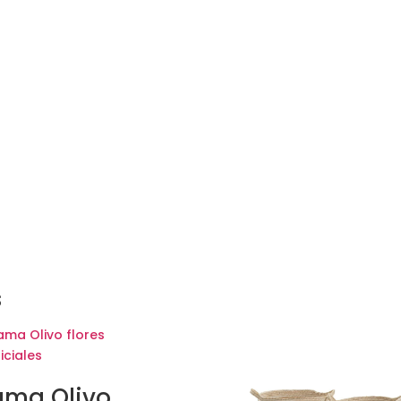
s
ama Olivo