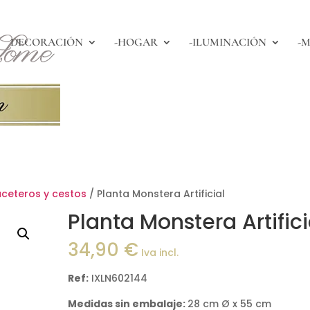
DECORACIÓN
-HOGAR
-ILUMINACIÓN
-M
aceteros y cestos
/ Planta Monstera Artificial
Planta Monstera Artifici
34,90
€
Iva incl.
Ref:
IXLN602144
Medidas sin embalaje:
28 cm Ø x 55 cm