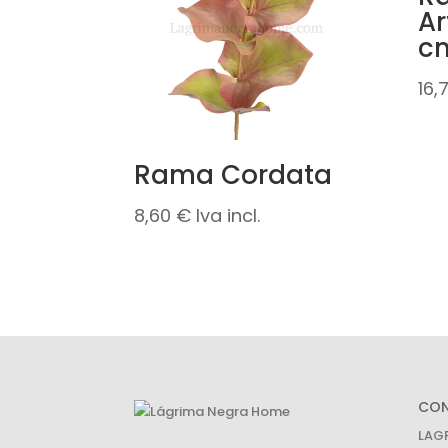
Ar
c
16,
Rama Cordata
8,60
€
Iva incl.
CO
LAG