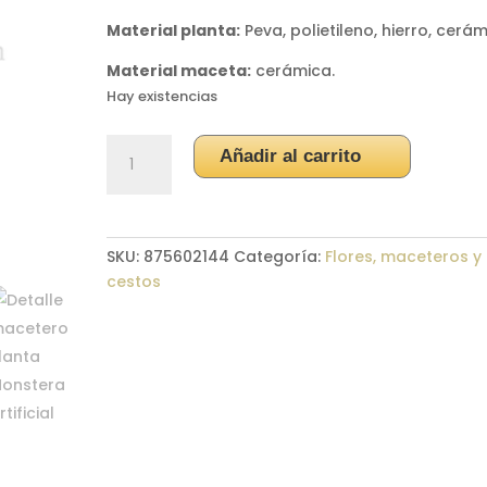
Material planta:
Peva, polietileno, hierro, cerá
Material maceta:
cerámica.
Hay existencias
Planta
Añadir al carrito
Monstera
Artificial
cantidad
SKU:
875602144
Categoría:
Flores, maceteros y
cestos