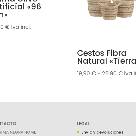
tificial «96
m»
70
€
Iva incl.
Cestos Fibra
Natural «Tierr
Ran
19,90
€
-
28,90
€
Iva i
de
preci
desd
19,90
hast
NTACTO
LEGAL
28,9
RIMA NEGRA HOME
Envío y devoluciones