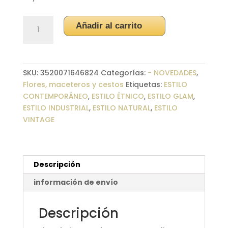
Rama
Añadir al carrito
hojas
Lirio
artificial
cantidad
SKU:
3520071646824
Categorías:
- NOVEDADES
,
Flores, maceteros y cestos
Etiquetas:
ESTILO
CONTEMPORÁNEO
,
ESTILO ÉTNICO
,
ESTILO GLAM
,
ESTILO INDUSTRIAL
,
ESTILO NATURAL
,
ESTILO
VINTAGE
Descripción
información de envío
Descripción