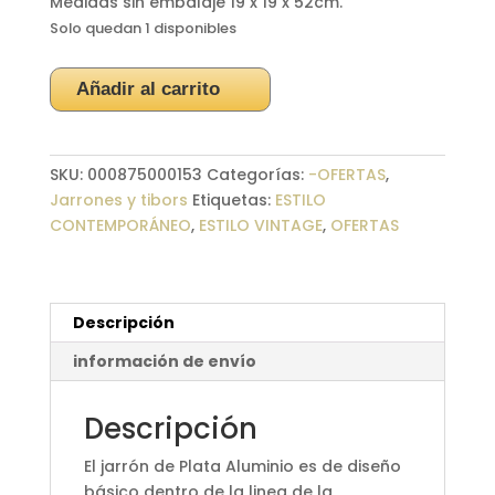
Medidas sin embalaje 19 x 19 x 52cm.
Solo quedan 1 disponibles
Jarrón
Añadir al carrito
Aluminio
Plateado
cantidad
SKU:
000875000153
Categorías:
-OFERTAS
,
Jarrones y tibors
Etiquetas:
ESTILO
CONTEMPORÁNEO
,
ESTILO VINTAGE
,
OFERTAS
Descripción
información de envío
Descripción
El jarrón de Plata Aluminio es de diseño
básico dentro de la linea de la