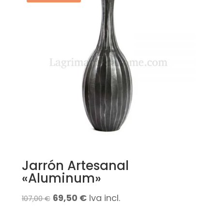
340,00 €.
289,00 €.
Jarrón Artesanal
«Aluminum»
El
El
69,50
€
Iva incl.
107,00
€
precio
precio