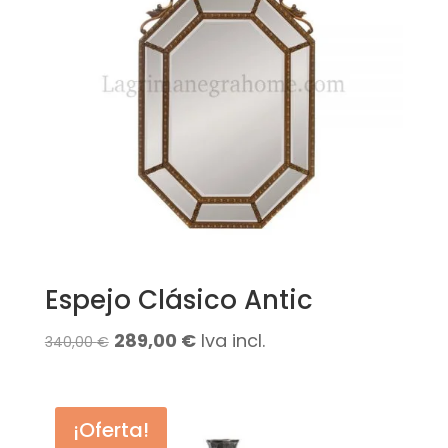
Espejo Clásico Antic
El
El
289,00
€
Iva incl.
340,00
€
precio
precio
original
actual
¡Oferta!
era:
es: