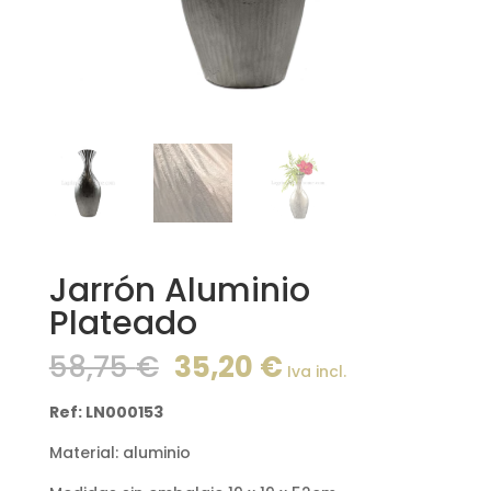
Jarrón Aluminio
Plateado
El
El
58,75
€
35,20
€
Iva incl.
precio
precio
original
actual
Ref: LN000153
era:
es:
Material: aluminio
58,75 €.
35,20 €.