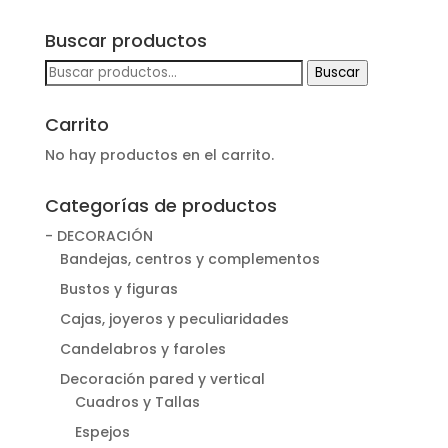
original
actual
Buscar productos
era:
es:
Buscar
Buscar
107,00 €.
69,50 €.
por:
Carrito
No hay productos en el carrito.
Categorías de productos
- DECORACIÓN
Bandejas, centros y complementos
Bustos y figuras
Cajas, joyeros y peculiaridades
Candelabros y faroles
Decoración pared y vertical
Cuadros y Tallas
Espejos