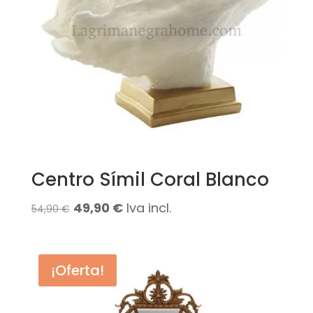
Centro Símil Coral Blanco
El
El
49,90
€
Iva incl.
54,90
€
precio
precio
original
actual
¡Oferta!
era:
es:
54,90 €.
49,90 €.