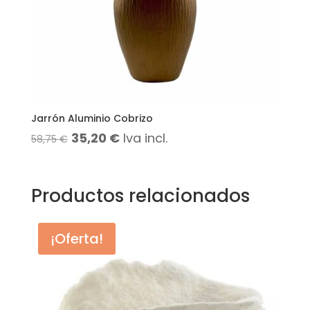
Jarrón Aluminio Cobrizo
El
El
35,20
€
Iva incl.
58,75
€
precio
precio
original
actual
Productos relacionados
era:
es:
58,75 €.
35,20 €.
¡Oferta!