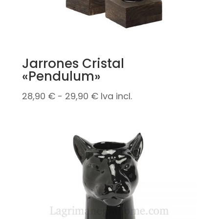
Jarrones Cristal
«Pendulum»
Rango
28,90
€
-
29,90
€
Iva incl.
de
precios:
desde
28,90 €
hasta
29,90 €