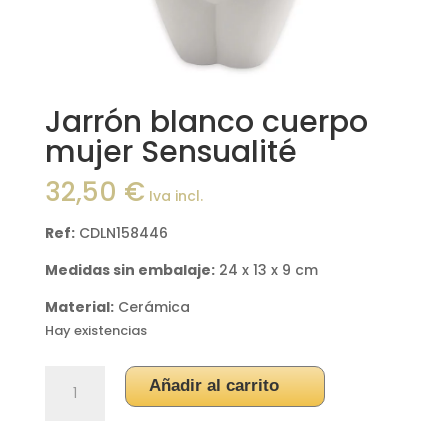
Jarrón blanco cuerpo
mujer Sensualité
32,50
€
Iva incl.
Ref:
CDLN158446
Medidas sin embalaje:
24 x 13 x 9 cm
Material:
Cerámica
Hay existencias
Jarrón
Añadir al carrito
blanco
cuerpo
mujer