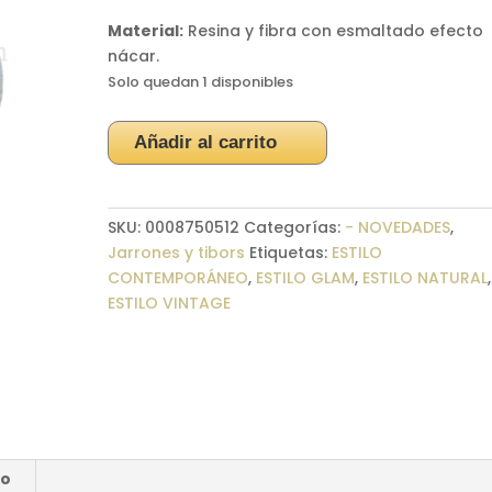
Material:
Resina y fibra con esmaltado efecto
nácar.
Solo quedan 1 disponibles
Jarrón
Añadir al carrito
blanco
Garlic
cantidad
SKU:
0008750512
Categorías:
- NOVEDADES
,
Jarrones y tibors
Etiquetas:
ESTILO
CONTEMPORÁNEO
,
ESTILO GLAM
,
ESTILO NATURAL
,
ESTILO VINTAGE
ío