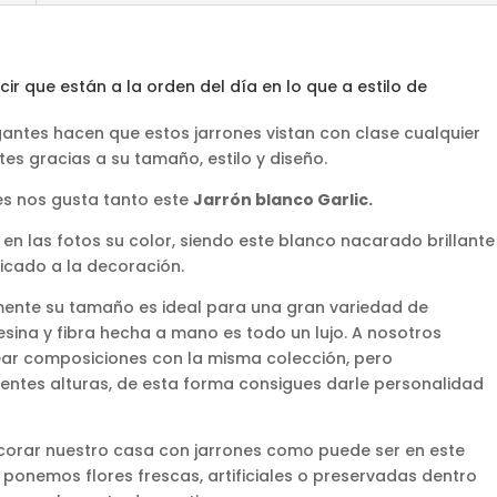
r que están a la orden del día en lo que a estilo de
egantes hacen que estos jarrones vistan con clase cualquier
es gracias a su tamaño, estilo y diseño.
les nos gusta tanto este
Jarrón blanco Garlic.
 en las fotos su color, siendo este blanco nacarado brillante
ticado a la decoración.
nte su tamaño es ideal para una gran variedad de
resina y fibra hecha a mano es todo un lujo. A nosotros
ar composiciones con la misma colección, pero
rentes alturas, de esta forma consigues darle personalidad
corar nuestro casa con jarrones como puede ser en este
i ponemos flores frescas, artificiales o preservadas dentro