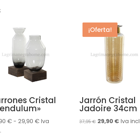
s
¡Oferta!
rrones Cristal
Jarrón Cristal
Pendulum»
Jadoire 34cm
Rango
El
El
,90
€
-
29,90
€
Iva
29,90
€
Iva incl
37,95
€
de
precio
precio
.
precios:
original
actual