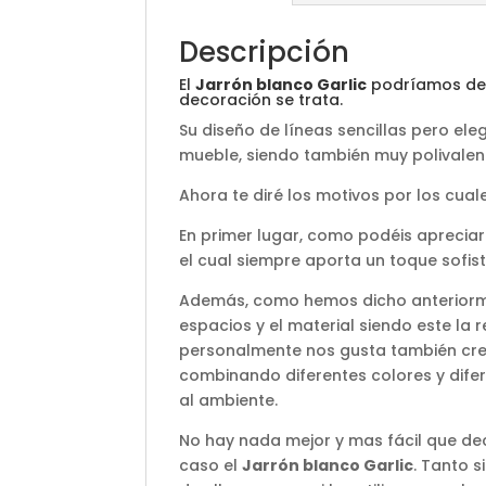
Descripción
El
Jarrón blanco Garlic
podríamos deci
decoración se trata.
Su diseño de líneas sencillas pero el
mueble, siendo también muy polivalent
Ahora te diré los motivos por los cua
En primer lugar, como podéis apreciar
el cual siempre aporta un toque sofis
Además, como hemos dicho anteriorme
espacios y el material siendo este la 
personalmente nos gusta también cre
combinando diferentes colores y dife
al ambiente.
No hay nada mejor y mas fácil que de
caso el
Jarrón blanco Garlic
. Tanto s