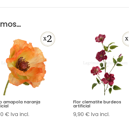
amos…
lo amapola naranja
Flor clematite burdeos
icial
artificial
00
€
Iva incl.
9,90
€
Iva incl.