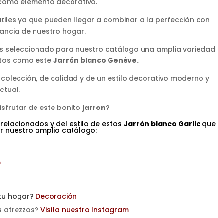
o como elemento decorativo.
tiles ya que pueden llegar a combinar a la perfección con
tancia de nuestro hogar.
 seleccionado para nuestro catálogo una amplia variedad
ntos como este
Jarrón blanco Genève
.
 colección, de calidad y de un estilo decorativo moderno y
ctual.
sfrutar de este bonito
jarron
?
 relacionados y del estilo de estos
Jarrón blanco Garlic
que
tar nuestro amplio catálogo:
m
 tu hogar?
Decoración
s atrezzos?
Visita nuestro Instagram