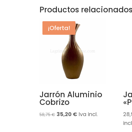
Productos relacionado
¡Oferta!
Jarrón Aluminio
Ja
Cobrizo
«
El
El
35,20
€
Iva incl.
28
58,75
€
precio
precio
incl
original
actual