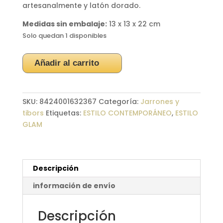
artesanalmente y latón dorado.
Medidas sin embalaje:
13 x 13 x 22 cm
Solo quedan 1 disponibles
Jarrón
Añadir al carrito
Cristal
Ahumado
Braccialetto
SKU:
8424001632367
Categoría:
Jarrones y
22cm
tibors
Etiquetas:
ESTILO CONTEMPORÁNEO
,
ESTILO
cantidad
GLAM
Descripción
información de envío
Descripción