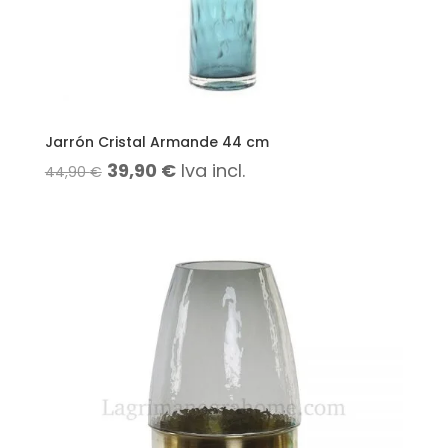
Jarrón Cristal Armande 44 cm
El
El
39,90
€
Iva incl.
44,90
€
precio
precio
original
actual
era:
es:
44,90 €.
39,90 €.