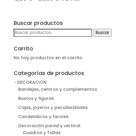
de
precios:
Buscar productos
desde
Buscar
Buscar
13,90 €
por:
hasta
Carrito
23,90 €
No hay productos en el carrito.
Categorías de productos
- DECORACIÓN
Bandejas, centros y complementos
Bustos y figuras
Cajas, joyeros y peculiaridades
Candelabros y faroles
Decoración pared y vertical
Cuadros y Tallas