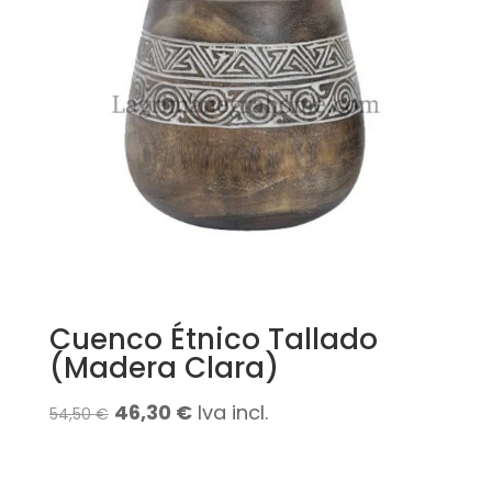
Cuenco Étnico Tallado
(Madera Clara)
El
El
46,30
€
Iva incl.
54,50
€
precio
precio
original
actual