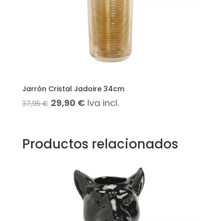
Jarrón Cristal Jadoire 34cm
El
El
29,90
€
Iva incl.
37,95
€
precio
precio
original
actual
Productos relacionados
era:
es:
37,95 €.
29,90 €.