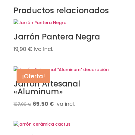
Productos relacionados
Jarrón Pantera Negra
19,90
€
Iva incl.
¡Oferta!
Jarrón Artesanal
«Aluminum»
El
El
69,50
€
Iva incl.
107,00
€
precio
precio
original
actual
era:
es: