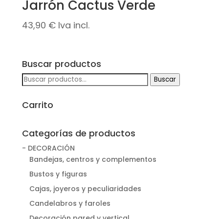
Jarrón Cactus Verde
107,00 €.
69,50 €.
43,90
€
Iva incl.
Buscar productos
Buscar
Buscar
por:
Carrito
Categorías de productos
- DECORACIÓN
Bandejas, centros y complementos
Bustos y figuras
Cajas, joyeros y peculiaridades
Candelabros y faroles
Decoración pared y vertical