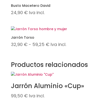
desde
Busto Macetero David
25,90 €
24,90
€
Iva incl.
hasta
29,90 €
Jarrón Torso
Rango
32,90
€
-
59,25
€
Iva incl.
de
precios:
Productos relacionados
desde
32,90 €
hasta
Jarrón Aluminio «Cup»
59,25 €
99,50
€
Iva incl.