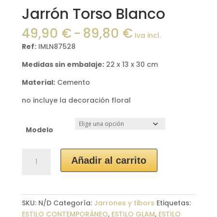
Jarrón Torso Blanco
Rango
49,90
€
-
89,80
€
Iva incl.
de
Ref:
IMLN875
28
precios:
desde
Medidas sin embalaje:
22 x 13 x 30 cm
49,90 €
Material:
Cemento
hasta
89,80 €
no incluye la decoración floral
Modelo
Jarrón
Añadir al carrito
Torso
Blanco
cantidad
SKU:
N/D
Categoría:
Jarrones y tibors
Etiquetas:
ESTILO CONTEMPORÁNEO
,
ESTILO GLAM
,
ESTILO