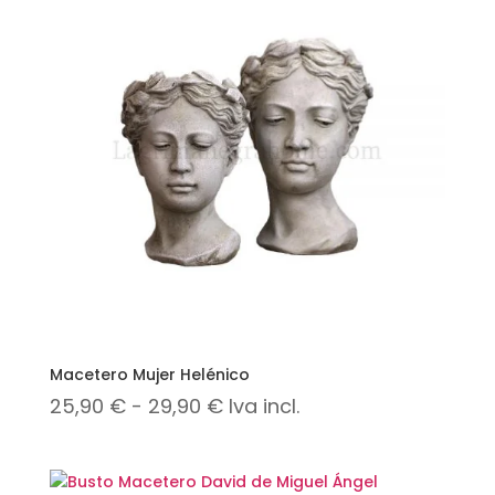
Macetero Mujer Helénico
Rango
25,90
€
-
29,90
€
Iva incl.
de
precios: