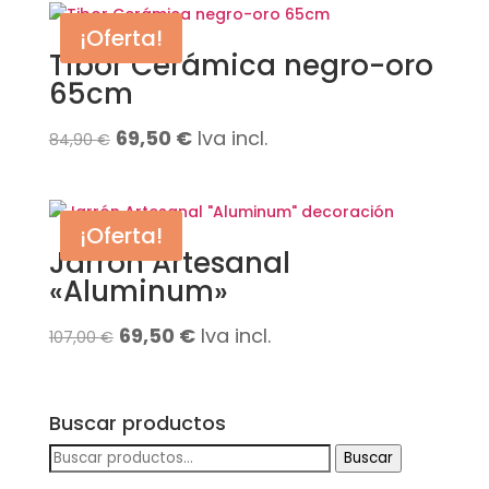
¡Oferta!
Tibor Cerámica negro-oro
65cm
El
El
69,50
€
Iva incl.
84,90
€
precio
precio
original
actual
¡Oferta!
era:
es:
Jarrón Artesanal
84,90 €.
69,50 €.
«Aluminum»
El
El
69,50
€
Iva incl.
107,00
€
precio
precio
original
actual
Buscar productos
era:
es:
Buscar
Buscar
107,00 €.
69,50 €.
por: