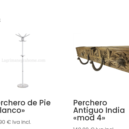
s
rchero de Pie
Perchero
lanco»
Antiguo India
«mod 4»
,90
€
Iva incl.