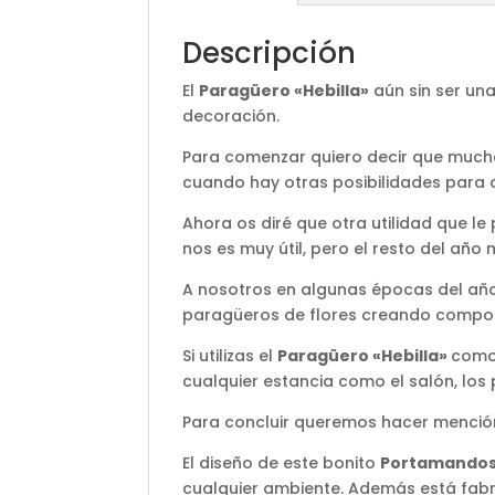
Descripción
El
Paragüero «Hebilla»
aún sin ser un
decoración.
Para comenzar quiero decir que much
cuando hay otras posibilidades para d
Ahora os diré que otra utilidad que l
nos es muy útil, pero el resto del añ
A nosotros en algunas épocas del año
paragüeros de flores creando compos
Si utilizas el
Paragüero «Hebilla»
como 
cualquier estancia como el salón, los p
Para concluir queremos hacer mención
El diseño de este bonito
Portamandos 
cualquier ambiente. Además está fabr