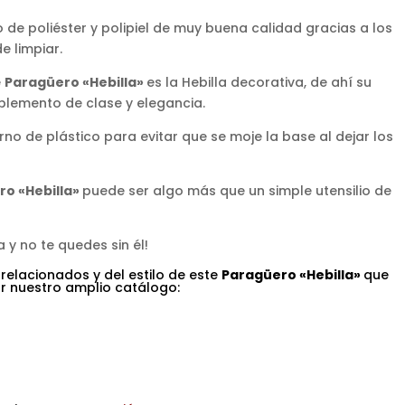
no de poliéster y polipiel de muy buena calidad gracias a los
e limpiar.
e
Paragüero «Hebilla»
es la Hebilla decorativa, de ahí su
plemento de clase y elegancia.
no de plástico para evitar que se moje la base al dejar los
o «Hebilla»
puede ser algo más que un simple utensilio de
 y no te quedes sin él!
 relacionados y del estilo de este
Paragüero «Hebilla»
que
tar nuestro amplio catálogo: