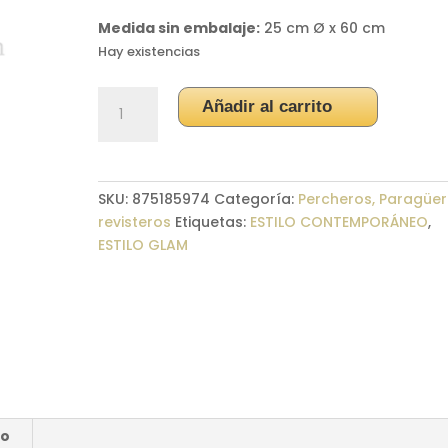
Medida sin embalaje:
25 cm Ø x 60 cm
Hay existencias
Paragüero
Añadir al carrito
"Hebilla"
cantidad
SKU:
875185974
Categoría:
Percheros, Paragüer
revisteros
Etiquetas:
ESTILO CONTEMPORÁNEO
,
ESTILO GLAM
ío