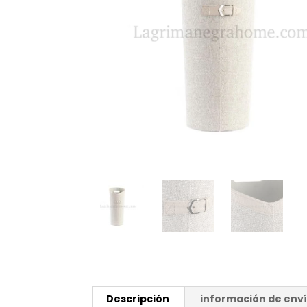
Descripción
información de env