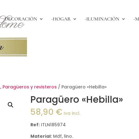
DECORACIÓN
-HOGAR
-ILUMINACIÓN
-M
, Paragüeros y revisteros
/ Paragüero «Hebilla»
Paragüero «Hebilla»
58,90
€
Iva incl.
Ref:
ITLN185974
Material:
Mdf, lino.