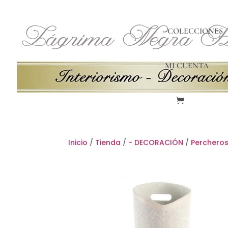
-COLECCIONES
MI CUENTA
Inicio
/
Tienda
/
- DECORACIÓN
/
Percheros