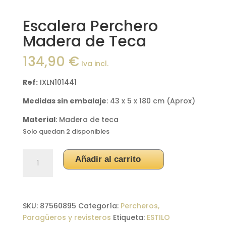
Escalera Perchero
Madera de Teca
134,90
€
Iva incl.
Ref:
IXLN101441
Medidas sin embalaje
: 43 x 5 x 180 cm (Aprox)
Material
: Madera de teca
Solo quedan 2 disponibles
Escalera
Añadir al carrito
Perchero
Madera
de
Teca
SKU:
87560895
Categoría:
Percheros,
cantidad
Paragüeros y revisteros
Etiqueta:
ESTILO