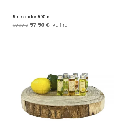
Brumizador 500ml
El
El
57,50
€
Iva incl.
69,90
€
precio
precio
original
actual
era:
es:
69,90 €.
57,50 €.