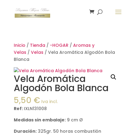
Inicio
/
Tienda
/
-HOGAR
/
Aromas y
Velas
/
Velas
/ Vela Aromática Algodón Bola
Blanca
Vela Aromática
Algodón Bola Blanca
5,50
€
Iva incl.
Ref:
IXLN131008
Medidas sin embalaje:
9 cm Ø
Duración:
325gr. 50 horas combustión