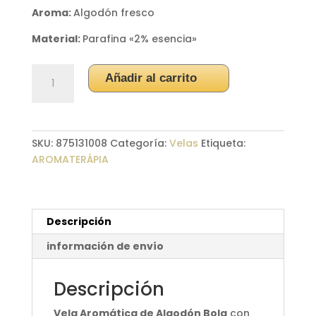
Aroma:
Algodón fresco
Material:
Parafina «2% esencia»
Vela
Añadir al carrito
Aromática
Algodón
Bola
Blanca
SKU:
875131008
Categoría:
Velas
Etiqueta:
cantidad
AROMATERÁPIA
Descripción
información de envío
Descripción
Vela Aromática de Algodón Bola
con