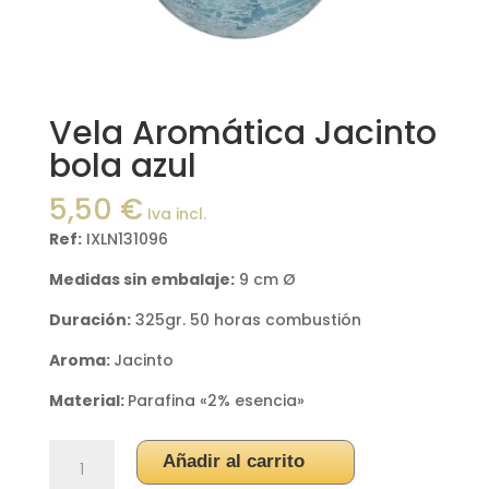
Vela Aromática Jacinto
bola azul
5,50
€
Iva incl.
Ref:
IXLN131096
Medidas sin embalaje:
9 cm Ø
Duración:
325gr. 50 horas combustión
Aroma:
Jacinto
Material:
Parafina «2% esencia»
Vela
Añadir al carrito
Aromática