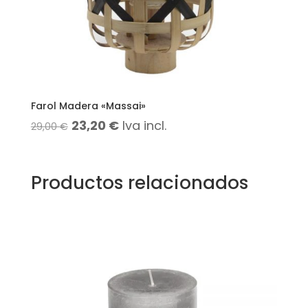
Farol Madera «Massai»
El
El
23,20
€
Iva incl.
29,00
€
precio
precio
original
actual
Productos relacionados
era:
es:
29,00 €.
23,20 €.