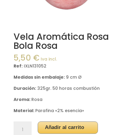
Vela Aromática Rosa
Bola Rosa
5,50
€
Iva incl.
Ref:
IXLN131052
Medidas sin embalaje:
9 cm Ø
Duración:
325gr. 50 horas combustión
Aroma:
Rosa
Material:
Parafina «2% esencia»
Vela
Añadir al carrito
Aromática