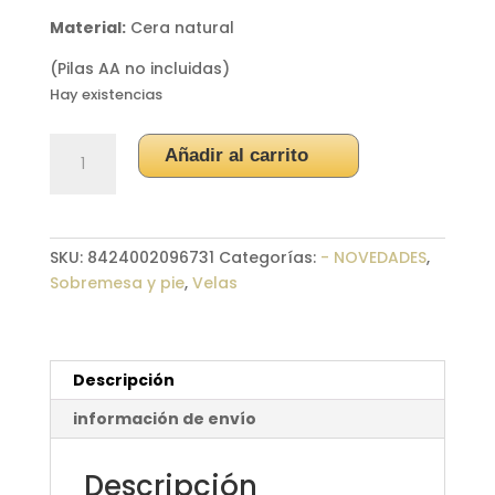
Material:
Cera natural
(Pilas AA no incluidas)
Hay existencias
Vela
Añadir al carrito
de
cera
LED
movimiento
SKU:
8424002096731
Categorías:
- NOVEDADES
,
12cm
Sobremesa y pie
,
Velas
cantidad
Descripción
información de envío
Descripción