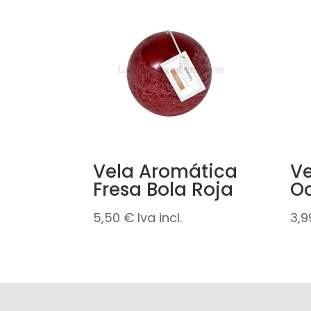
Vela Aromática
Ve
Fresa Bola Roja
O
5,50
€
Iva incl.
3,