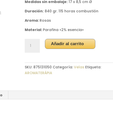
Medidas sin embalaje:
17 x 8,5 cm Ø
Duración:
840 gr. 115 horas combustión
Aroma:
Rosas
Material:
Parafina «2% esencia»
Velón
Añadir al carrito
Aromático
de
Rosas
cantidad
SKU:
875131050
Categoría:
Velas
Etiqueta:
AROMATERÁPIA
ío