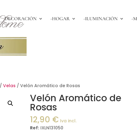
DECORACIÓN
-HOGAR
-ILUMINACIÓN
-M
/
Velas
/ Velón Aromático de Rosas
Velón Aromático de
Rosas
12,90
€
Iva incl.
Ref:
IXLN131050