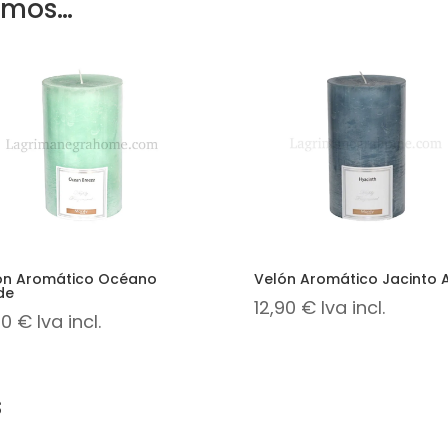
amos…
ón Aromático Océano
Velón Aromático Jacinto A
de
12,90
€
Iva incl.
90
€
Iva incl.
s