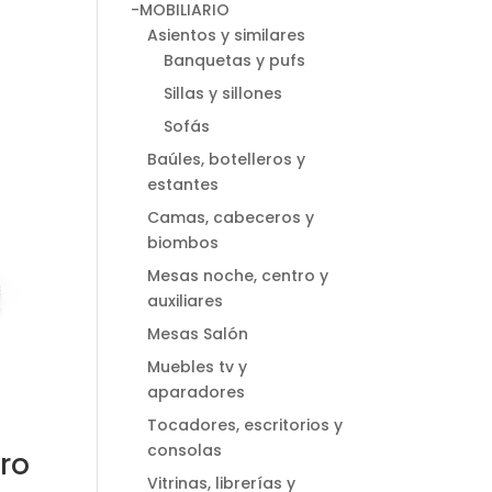
-MOBILIARIO
go
Asientos y similares
Banquetas y pufs
ios:
Sillas y sillones
de
Sofás
0 €
Baúles, botelleros y
ta
estantes
0 €
Camas, cabeceros y
biombos
Mesas noche, centro y
auxiliares
Mesas Salón
Muebles tv y
aparadores
Tocadores, escritorios y
consolas
ro
Vitrinas, librerías y