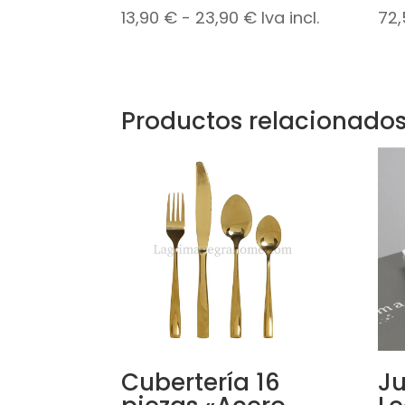
Rango
13,90
€
-
23,90
€
Iva incl.
72
de
precios:
desde
Productos relacionado
13,90 €
hasta
23,90 €
Cubertería 16
Ju