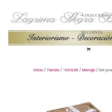
-COLECCIONES
MI CUENTA
Inicio
/
Tienda
/
-HOGAR
/
Menaje
/ Set po