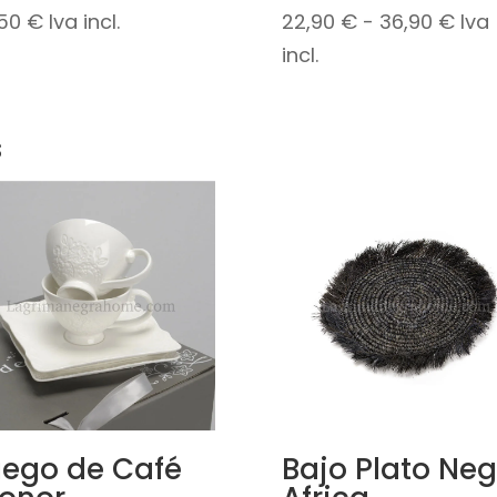
Ran
,50
€
Iva incl.
22,90
€
-
36,90
€
Iva
de
incl.
prec
des
s
22,9
has
36,9
ego de Café
Bajo Plato Neg