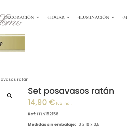
DECORACIÓN
-HOGAR
-ILUMINACIÓN
-M
savasos ratán
Set posavasos ratán
14,90
€
Iva incl.
Ref:
ITLN152156
Medidas sin embalaje:
10 x 10 x 0,5