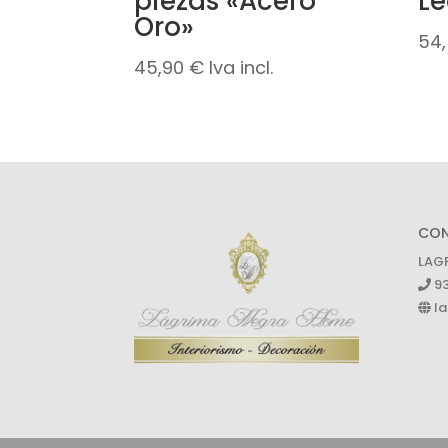
piezas «Acero
Le
Oro»
54
45,90
€
Iva incl.
CO
LAG
93
la