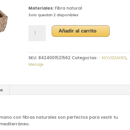
Materiales:
Fibra natural
Solo quedan 2 disponibles
Set
Añadir al carrito
posavasos
ratán
cantidad
SKU:
8424001521562
Categorías:
- NOVEDADES
,
Menaje
ío
mano con fibras naturales son perfectos para vestir tu
mediterráneo.