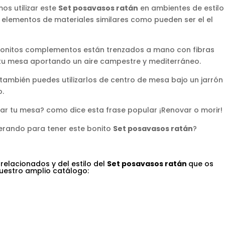
s utilizar este
Set posavasos ratán
en ambientes de estilo
elementos de materiales similares como pueden ser el el
bonitos complementos están trenzados a mano con fibras
r tu mesa aportando un aire campestre y mediterráneo.
también puedes utilizarlos de centro de mesa bajo un jarrón
o.
r tu mesa? como dice esta frase popular ¡Renovar o morir!
erando para tener este bonito
Set posavasos ratán
?
 relacionados y del estilo del
Set posavasos ratán
que os
 nuestro amplio catálogo: