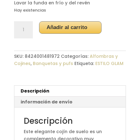
Lavar la funda en frío y del revén
Hay existencias
Cojín
Añadir al carrito
Suelo
Malva
cantidad
SKU:
8424001481972
Categorías:
Alfombras y
Cojines
,
Banquetas y pufs
Etiqueta:
ESTILO GLAM
Descripción
información de envío
Descripción
Este elegante cojín de suelo es un
complemento decorativo muy