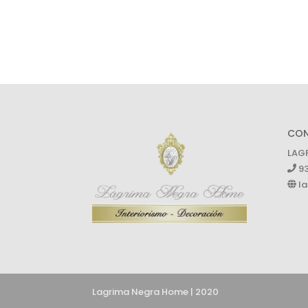
CO
LAG
93
la
Lagrima Negra Home | 2020